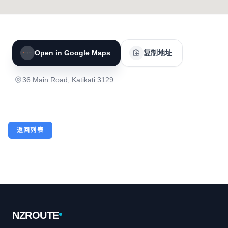
Open in Google Maps
复制地址
36 Main Road, Katikati 3129
返回列表
Footer
NZROUTE