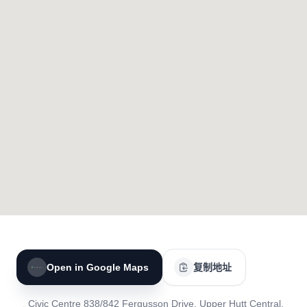
Open in Google Maps
复制地址
Civic Centre 838/842 Fergusson Drive, Upper Hutt Central,