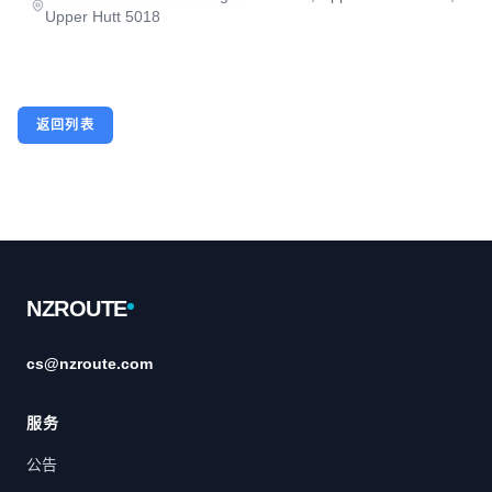
Upper Hutt 5018
返回列表
Footer
NZROUTE
cs@nzroute.com
服务
公告