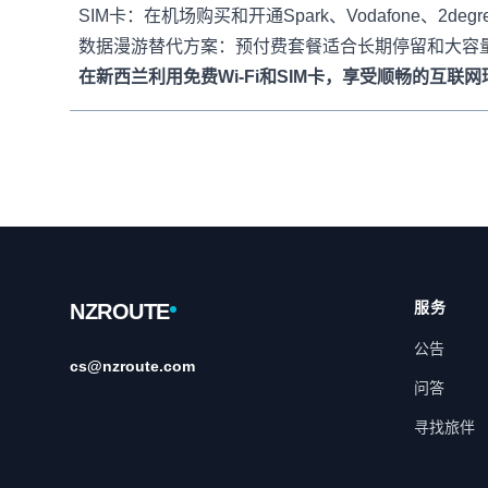
SIM卡：在机场购买和开通Spark、Vodafone、2degre
数据漫游替代方案：预付费套餐适合长期停留和大容
在新西兰利用免费Wi-Fi和SIM卡，享受顺畅的互联
Footer
服务
NZROUTE
公告
cs@nzroute.com
问答
寻找旅伴