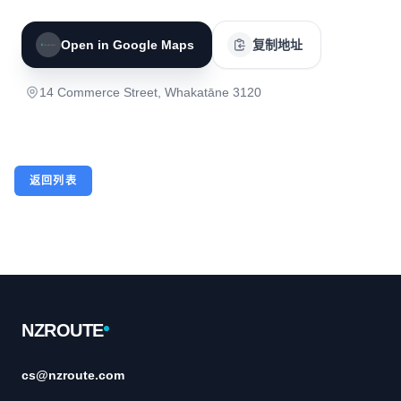
Open in Google Maps
复制地址
14 Commerce Street, Whakatāne 3120
返回列表
Footer
NZROUTE
cs@nzroute.com