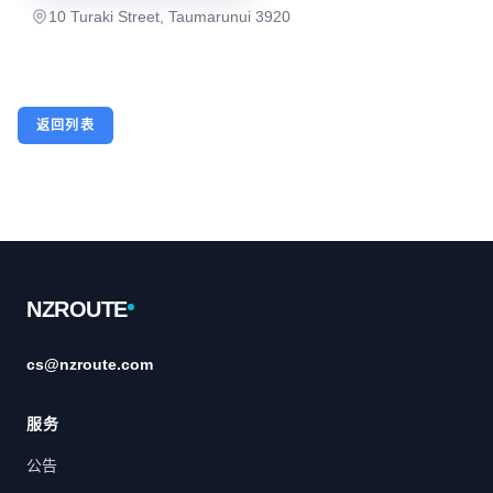
10 Turaki Street, Taumarunui 3920
返回列表
Footer
NZROUTE
cs@nzroute.com
服务
公告