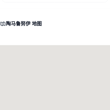
陶马鲁努伊 地图