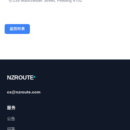
135 Manchester Street, Feilding 4702
返回列表
Footer
NZROUTE
cs@nzroute.com
服务
公告
问答