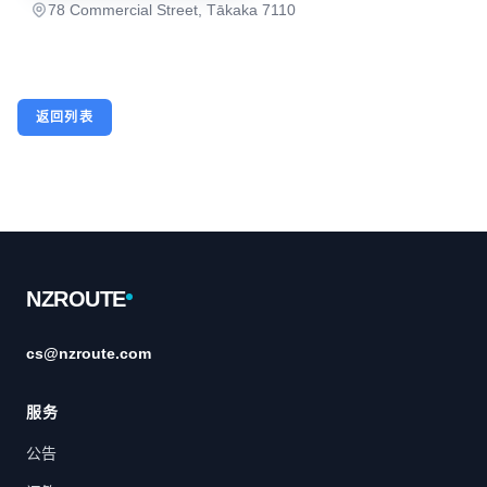
78 Commercial Street, Tākaka 7110
返回列表
Footer
NZROUTE
cs@nzroute.com
服务
公告