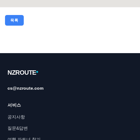
목록
Footer
NZROUTE
cs@nzroute.com
서비스
공지사항
질문&답변
여행 파트너 찾기