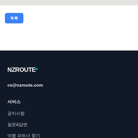
목록
Footer
NZROUTE
cs@nzroute.com
서비스
공지사항
질문&답변
여행 파트너 찾기