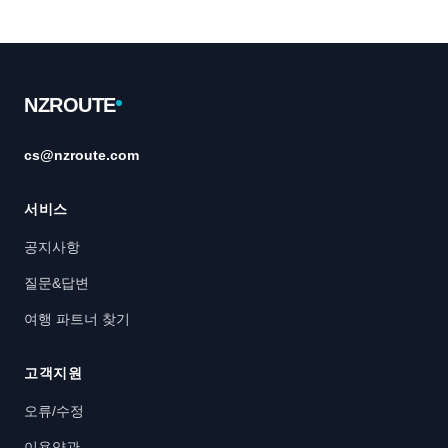
Footer
NZROUTE
cs@nzroute.com
서비스
공지사항
질문&답변
여행 파트너 찾기
고객지원
오류/수정
이용약관