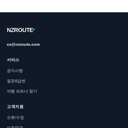
Footer
NZROUTE
cs@nzroute.com
서비스
공지사항
질문&답변
여행 파트너 찾기
고객지원
오류/수정
이용약관