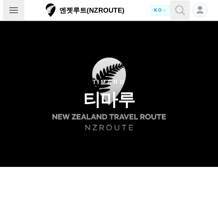
Open sidebar
엔젯루트(NZROUTE)
KO
TIMARU
티마루