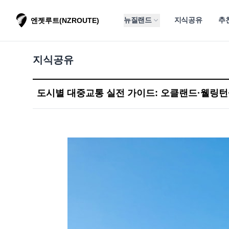
뉴질랜드
지식공유
추
엔젯루트(NZROUTE)
지식공유
도시별 대중교통 실전 가이드: 오클랜드·웰링