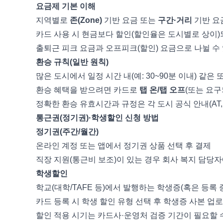
요금제 기본 이해
지역별로
존(Zone)
기반 요금 또는
구간·거리
기반 요
카드 사용 시 현금보다 할인(할인율은 도시별로 상이)
출퇴근 피크 요금과 오프피크(할인) 요금으로 나뉠 수
환승 규칙(일반 원칙)
많은 도시에서 일정 시간 내(예: 30~90분 이내) 같
환승 혜택을 받으려면 카드로
탭 온/탭 오프
(또는 요구
정확한 환승 유효시간과 규정은 각 도시 공식 안내(AT, Met
통근권(정기권)·학생할인 신청 방법
정기권(주간/월간)
온라인 계정 또는 앱에서 정기권 상품 선택 후 결제
직장 지원(통근비 보조)이 있는 경우 회사 복지 담당
학생할인
학교(대학/TAFE 등)에서 발행하는 학생증(혹은 등록
카드 등록 시 학생 할인 유형 선택 후 학생증 사본 업
할인 적용 시기는 카드사·운영처 검증 기간이 필요할 