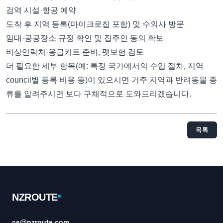
검역 시설·항공 예약
도착 후 지역 등록(마이크로칩 포함) 및 수의사 방문
임대·공공장소 규정 확인 및 집주인 동의 확보
비상연락처·응급키트 준비, 펫보험 검토
더 필요한 세부 항목(예: 특정 국가에서의 수입 절차, 지역
council별 등록 비용 등)이 있으시면 거주 지역과 반려동물 종
류를 알려주시면 보다 구체적으로 도와드리겠습니다.
목록
Footer
NZROUTE
cs@nzroute.com