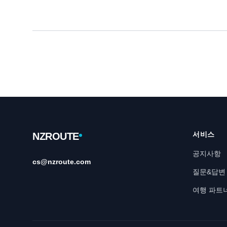
Footer
서비스
NZROUTE
공지사항
cs@nzroute.com
질문&답변
여행 파트