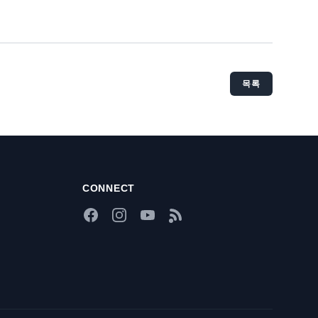
목록
CONNECT
Facebook
Instagram
YouTube
RSS Feed