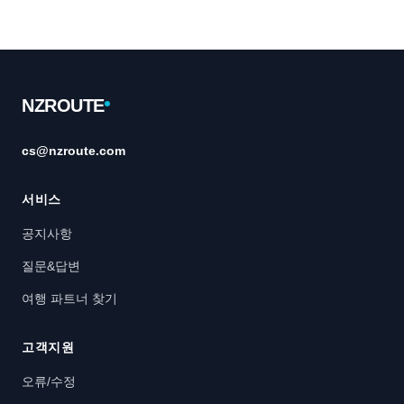
Footer
NZROUTE
cs@nzroute.com
서비스
공지사항
질문&답변
여행 파트너 찾기
고객지원
오류/수정