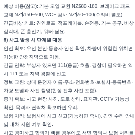
예상 비용(참고): 기본 오일 교환 NZ$80~180, 브레이크 패드
교체 NZ$150~500, WOF 검사 NZ$50~100(수리비 별도).
긴급비상 키트: 견인로프, 점프케이블, 손전등, 기본 공구, 비상
삼각대, 폰 충전기, 워터·담요.
6) 사고 발생 시 단계별 대응
안전 확보: 우선 본인·동승자 안전 확인, 차량이 위험한 위치면
가능한 안전지역으로 이동.
긴급 연락: 부상자 있으면 111(응급) 호출. 경찰이 필요하면 역
시 111 또는 지역 경찰에 신고.
정보 교환: 상대 운전자 이름·주소·전화번호·보험사·등록번호·
차량 모델과 사진 촬영(현장 전후 사진 포함).
증거 확보: 사고 현장 사진, 도로 상태, 표지판, CCTV 가능성
확인. 목격자 연락처 확보하면 유리.
보험 처리: 보험사에 사고 신고(가능하면 즉시), 견인·수리 안내
및 대차 지원 여부 확인.
사고 경미하고 합의가 빠를 경우에도 서면 합의나 보험 처리를