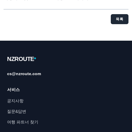
목록
Footer
NZROUTE
cs@nzroute.com
서비스
공지사항
질문&답변
여행 파트너 찾기