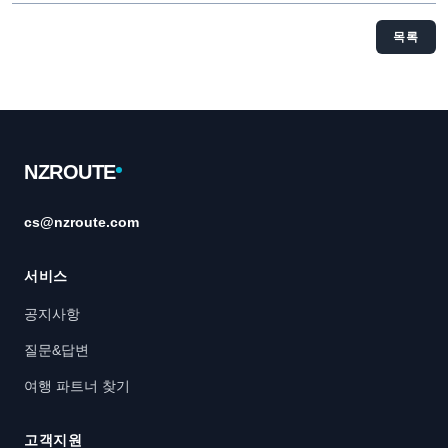
목록
Footer
NZROUTE
cs@nzroute.com
서비스
공지사항
질문&답변
여행 파트너 찾기
고객지원