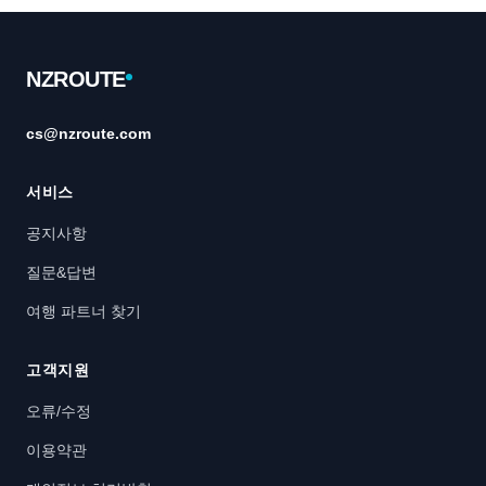
Footer
NZROUTE
cs@nzroute.com
서비스
공지사항
질문&답변
여행 파트너 찾기
고객지원
오류/수정
이용약관