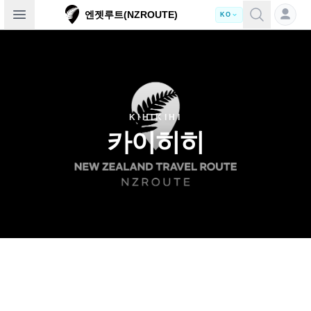
Open sidebar
엔젯루트(NZROUTE)
KO
KIHIKIHI
카이히히