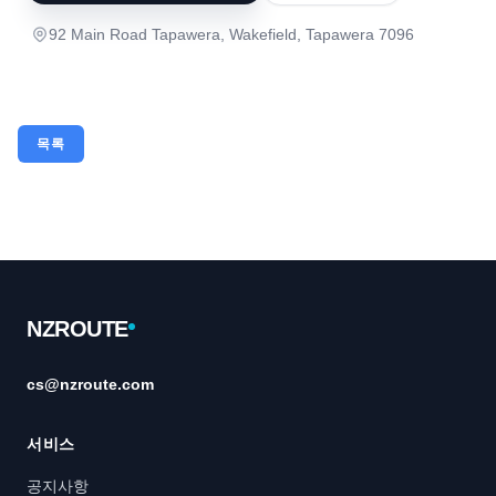
92 Main Road Tapawera, Wakefield, Tapawera 7096
목록
Footer
NZROUTE
cs@nzroute.com
서비스
공지사항