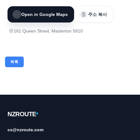
Open in Google Maps
주소 복사
161 Queen Street, Masterton 5810
목록
Footer
NZROUTE
cs@nzroute.com